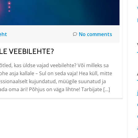
eht
No comments
LE VEEBILEHTE?
tled, kas üldse vajad veebilehte? Või milleks sa
e asja kallale – Sul on seda vaja! Hea küll, mitte
ofessionaalselt kujundatud, müügile suunatud ja
da oma äri! Põhjus on väga lihtne! Tarbijate […]