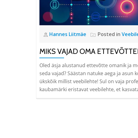
Hannes Liitmäe
Posted in
Veebil
MIKS VAJAD OMA ETTEVÕTTE
Oled äsja alustanud ettevõtte omanik ja mõ
seda vajad? Säästan natuke aega ja asun koh
ükskõik millist veebilehte! Sul on vaja pr
kaubamärki eristavat veebilehte, et kasvata