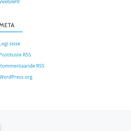
Veebileht
META
Logi sisse
Postituste RSS
Kommentaaride RSS
WordPress.org