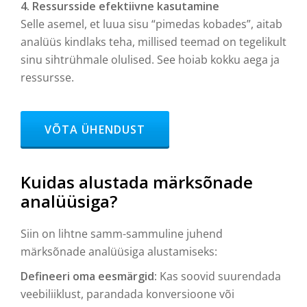
4. Ressursside efektiivne kasutamine
Selle asemel, et luua sisu “pimedas kobades”, aitab
analüüs kindlaks teha, millised teemad on tegelikult
sinu sihtrühmale olulised. See hoiab kokku aega ja
ressursse.
HEADER BUTTON LABEL:VÕTA ÜHENDUST
VÕTA ÜHENDUST
Kuidas alustada märksõnade
analüüsiga?
Siin on lihtne samm-sammuline juhend
märksõnade analüüsiga alustamiseks:
Defineeri oma eesmärgid:
Kas soovid suurendada
veebiliiklust, parandada konversioone või