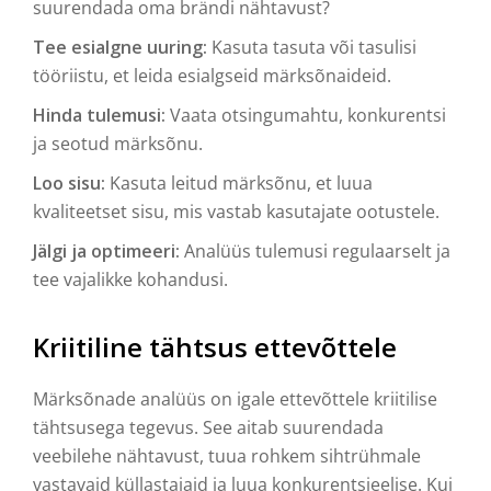
suurendada oma brändi nähtavust?
Tee esialgne uuring:
Kasuta tasuta või tasulisi
tööriistu, et leida esialgseid märksõnaideid.
Hinda tulemusi:
Vaata otsingumahtu, konkurentsi
ja seotud märksõnu.
Loo sisu:
Kasuta leitud märksõnu, et luua
kvaliteetset sisu, mis vastab kasutajate ootustele.
Jälgi ja optimeeri:
Analüüs tulemusi regulaarselt ja
tee vajalikke kohandusi.
Kriitiline tähtsus ettevõttele
Märksõnade analüüs on igale ettevõttele kriitilise
tähtsusega tegevus. See aitab suurendada
veebilehe nähtavust, tuua rohkem sihtrühmale
vastavaid küllastajaid ja luua konkurentsieelise. Kui