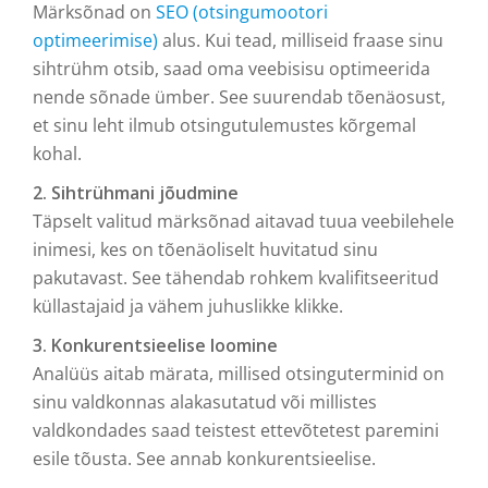
Märksõnad on
SEO (otsingumootori
optimeerimise)
alus. Kui tead, milliseid fraase sinu
sihtrühm otsib, saad oma veebisisu optimeerida
nende sõnade ümber. See suurendab tõenäosust,
et sinu leht ilmub otsingutulemustes kõrgemal
kohal.
2. Sihtrühmani jõudmine
Täpselt valitud märksõnad aitavad tuua veebilehele
inimesi, kes on tõenäoliselt huvitatud sinu
pakutavast. See tähendab rohkem kvalifitseeritud
küllastajaid ja vähem juhuslikke klikke.
3. Konkurentsieelise loomine
Analüüs aitab märata, millised otsinguterminid on
sinu valdkonnas alakasutatud või millistes
valdkondades saad teistest ettevõtetest paremini
esile tõusta. See annab konkurentsieelise.