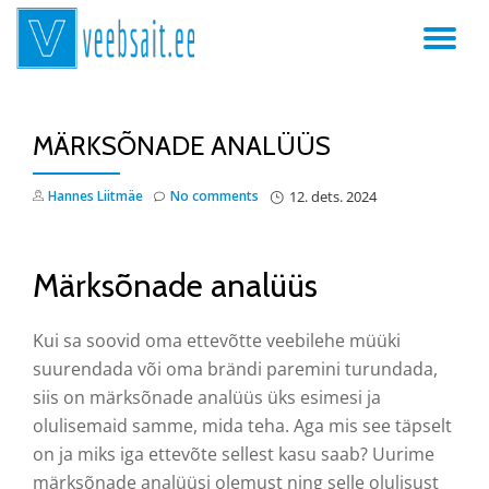
TO
Skip
to
NA
content
MÄRKSÕNADE ANALÜÜS
Hannes Liitmäe
No comments
12. dets. 2024
Märksõnade analüüs
Kui sa soovid oma ettevõtte veebilehe müüki
suurendada või oma brändi paremini turundada,
siis on märksõnade analüüs üks esimesi ja
olulisemaid samme, mida teha. Aga mis see täpselt
on ja miks iga ettevõte sellest kasu saab? Uurime
märksõnade analüüsi olemust ning selle olulisust