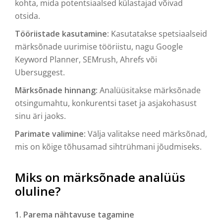
kohta, mida potentsiaalsed külastajad võivad
otsida.
Tööriistade kasutamine:
Kasutatakse spetsiaalseid
märksõnade uurimise tööriistu, nagu Google
Keyword Planner, SEMrush, Ahrefs või
Ubersuggest.
Märksõnade hinnang:
Analüüsitakse märksõnade
otsingumahtu, konkurentsi taset ja asjakohasust
sinu äri jaoks.
Parimate valimine:
Välja valitakse need märksõnad,
mis on kõige tõhusamad sihtrühmani jõudmiseks.
Miks on märksõnade analüüs
oluline?
1. Parema nähtavuse tagamine