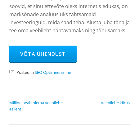
soovid, et sinu ettevõte oleks internetis edukas, on
märksõnade analüüs üks tähtsamaid
investeeringuid, mida saad teha. Alusta juba täna ja
tee oma veebileht nähtavamaks ning tõhusamaks!
HEADER BUTTON LABEL:VÕTA ÜHENDUST
VÕTA ÜHENDUST
Posted in
SEO Optimeerimine
NAVIGEERIMINE
Milline peab olema veebilehe
Veebilehe kiirus
esileht?