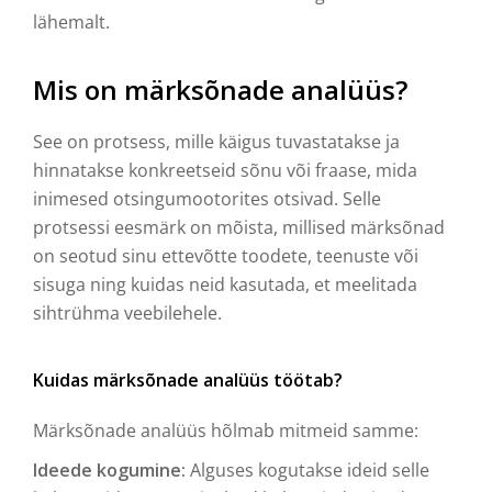
lähemalt.
Mis on märksõnade analüüs?
See on protsess, mille käigus tuvastatakse ja
hinnatakse konkreetseid sõnu või fraase, mida
inimesed otsingumootorites otsivad. Selle
protsessi eesmärk on mõista, millised märksõnad
on seotud sinu ettevõtte toodete, teenuste või
sisuga ning kuidas neid kasutada, et meelitada
sihtrühma veebilehele.
Kuidas märksõnade analüüs töötab?
Märksõnade analüüs hõlmab mitmeid samme:
Ideede kogumine:
Alguses kogutakse ideid selle