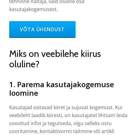
tehniline näitaja, vaid oluline osa
kasutajakogemusest.
HEADER BUTTON LABEL:VÕTA ÜHENDUST
VÕTA ÜHENDUST
Miks on veebilehe kiirus
oluline?
1.
Parema kasutajakogemuse
loomine
Kasutajad ootavad kiiret ja sujuvat kogemust. Kui
veebileht laadib kiiresti, on kasutajatel lihtsam leida
soovitud infot ja tegutseda, olgu selleks ostu
sooritamine, kontaktivormi täitmine või artikli