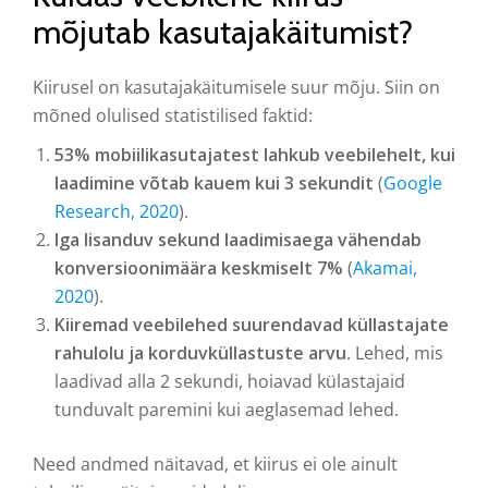
mõjutab kasutajakäitumist?
Kiirusel on kasutajakäitumisele suur mõju. Siin on
mõned olulised statistilised faktid:
53% mobiilikasutajatest lahkub veebilehelt, kui
laadimine võtab kauem kui 3 sekundit
(
Google
Research, 2020
).
Iga lisanduv sekund laadimisaega vähendab
konversioonimäära keskmiselt 7%
(
Akamai,
2020
).
Kiiremad veebilehed suurendavad küllastajate
rahulolu ja korduvküllastuste arvu
. Lehed, mis
laadivad alla 2 sekundi, hoiavad külastajaid
tunduvalt paremini kui aeglasemad lehed.
Need andmed näitavad, et kiirus ei ole ainult