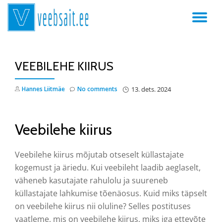
TO
Skip
to
NA
content
VEEBILEHE KIIRUS
Hannes Liitmäe
No comments
13. dets. 2024
Veebilehe kiirus
Veebilehe kiirus mõjutab otseselt küllastajate
kogemust ja äriedu. Kui veebileht laadib aeglaselt,
väheneb kasutajate rahulolu ja suureneb
küllastajate lahkumise tõenäosus. Kuid miks täpselt
on veebilehe kiirus nii oluline? Selles postituses
vaatleme, mis on veebilehe kiirus, miks iga ettevõte