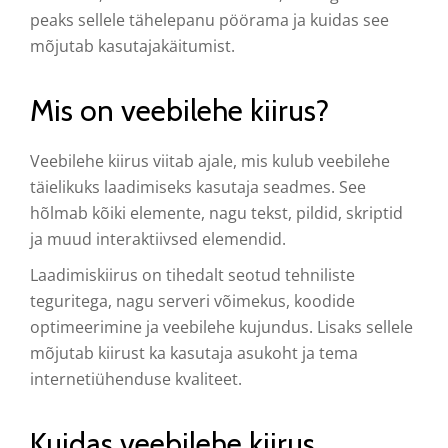
peaks sellele tähelepanu pöörama ja kuidas see
mõjutab kasutajakäitumist.
Mis on veebilehe kiirus?
Veebilehe kiirus viitab ajale, mis kulub veebilehe
täielikuks laadimiseks kasutaja seadmes. See
hõlmab kõiki elemente, nagu tekst, pildid, skriptid
ja muud interaktiivsed elemendid.
Laadimiskiirus on tihedalt seotud tehniliste
teguritega, nagu serveri võimekus, koodide
optimeerimine ja veebilehe kujundus. Lisaks sellele
mõjutab kiirust ka kasutaja asukoht ja tema
internetiühenduse kvaliteet.
Kuidas veebilehe kiirus