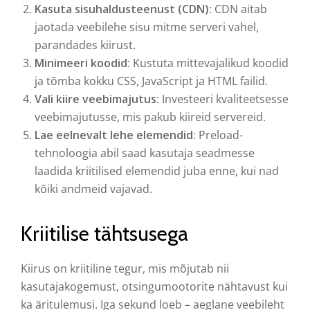
Kasuta sisuhaldusteenust (CDN)
: CDN aitab
jaotada veebilehe sisu mitme serveri vahel,
parandades kiirust.
Minimeeri koodid
: Kustuta mittevajalikud koodid
ja tõmba kokku CSS, JavaScript ja HTML failid.
Vali kiire veebimajutus
: Investeeri kvaliteetsesse
veebimajutusse, mis pakub kiireid servereid.
Lae eelnevalt lehe elemendid
: Preload-
tehnoloogia abil saad kasutaja seadmesse
laadida kriitilised elemendid juba enne, kui nad
kõiki andmeid vajavad.
Kriitilise tähtsusega
Kiirus on kriitiline tegur, mis mõjutab nii
kasutajakogemust, otsingumootorite nähtavust kui
ka äritulemusi. Iga sekund loeb – aeglane veebileht