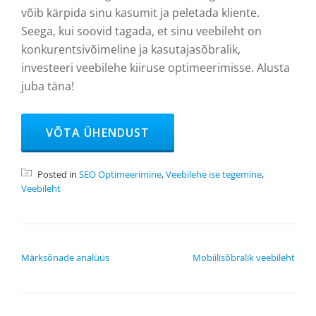
võib kärpida sinu kasumit ja peletada kliente.
Seega, kui soovid tagada, et sinu veebileht on
konkurentsivõimeline ja kasutajasõbralik,
investeeri veebilehe kiiruse optimeerimisse. Alusta
juba täna!
HEADER BUTTON LABEL:VÕTA ÜHENDUST
VÕTA ÜHENDUST
Posted in
SEO Optimeerimine
,
Veebilehe ise tegemine
,
Veebileht
NAVIGEERIMINE
Märksõnade analüüs
Mobiilisõbralik veebileht