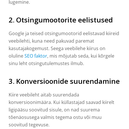
lugemine.
2.
Otsingumootorite eelistused
Google ja teised otsingumootorid eelistavad kiireid
veebilehti, kuna need pakuvad paremat
kasutajakogemust. Seega veebilehe kiirus on
oluline
SEO faktor
, mis mõjutab seda, kui kõrgele
sinu leht otsingutulemustes ilmub.
3.
Konversioonide suurendamine
Kiire veebileht aitab suurendada
konversioonimäära. Kui küllastajad saavad kiirelt
ligipääsu soovitud sisule, on nad suurema
tõenäosusega valmis tegema ostu või muu
soovitud tegevuse.