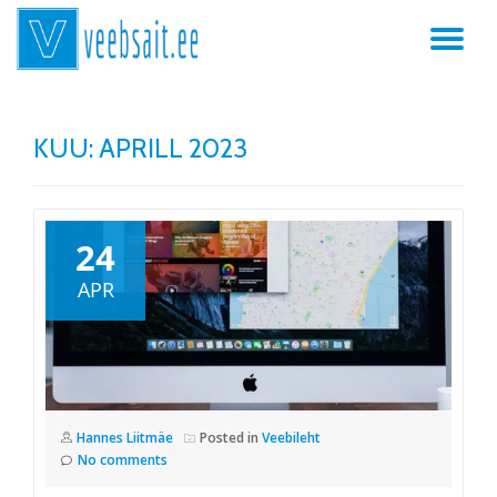
TO
Skip
to
NA
content
KUU:
APRILL 2023
24
APR
Hannes Liitmäe
Posted in
Veebileht
No comments