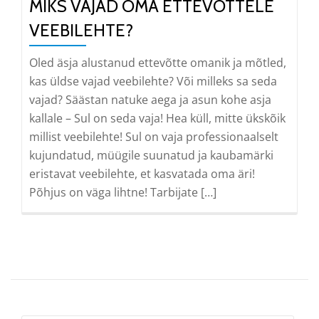
MIKS VAJAD OMA ETTEVÕTTELE
VEEBILEHTE?
Oled äsja alustanud ettevõtte omanik ja mõtled,
kas üldse vajad veebilehte? Või milleks sa seda
vajad? Säästan natuke aega ja asun kohe asja
kallale – Sul on seda vaja! Hea küll, mitte ükskõik
millist veebilehte! Sul on vaja professionaalselt
kujundatud, müügile suunatud ja kaubamärki
eristavat veebilehte, et kasvatada oma äri!
Põhjus on väga lihtne! Tarbijate […]